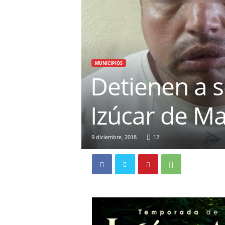
MUNICIPIOS
Detienen a s
Izúcar de M
9 diciembre, 2018
12