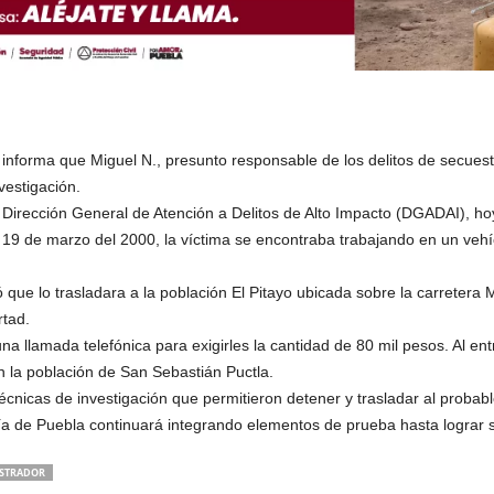
informa que Miguel N., presunto responsable de los delitos de secuestr
vestigación.
irección General de Atención a Delitos de Alto Impacto (DGADAI), hoy 
 19 de marzo del 2000, la víctima se encontraba trabajando en un vehícu
 que lo trasladara a la población El Pitayo ubicada sobre la carretera M
rtad.
una llamada telefónica para exigirles la cantidad de 80 mil pesos. Al en
n la población de San Sebastián Puctla.
técnicas de investigación que permitieron detener y trasladar al proba
ía de Puebla continuará integrando elementos de prueba hasta lograr 
STRADOR