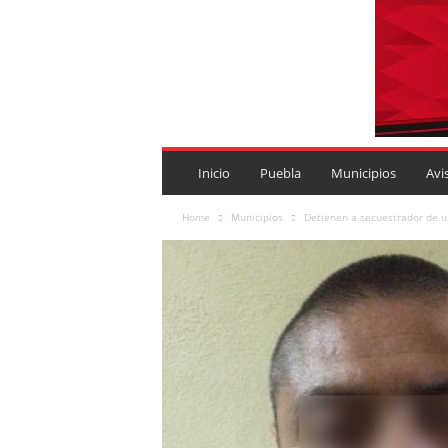
P
U
Inicio
Puebla
Municipios
Avi
E
B
Home
Municipios
Detienen a secuestrador de u
L
A
R
O
J
A
.
M
X