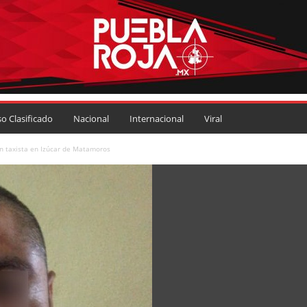
so Clasificado
Nacional
Internacional
Viral
n taxista en Izúcar de Matamoros