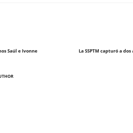
os Saúl e Ivonne
La SSPTM capturó a dos a
UTHOR