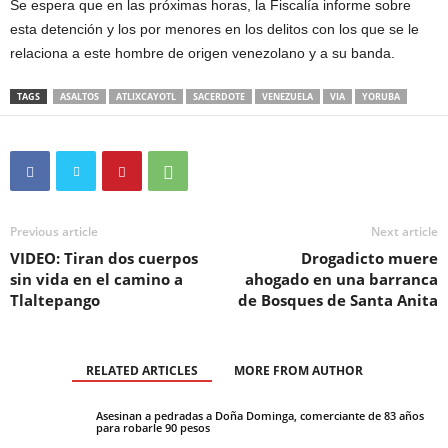
Se espera que en las próximas horas, la Fiscalía informe sobre
esta detención y los por menores en los delitos con los que se le
relaciona a este hombre de origen venezolano y a su banda.
TAGS
ASALTOS
ATLIXCAYOTL
SACERDOTE
VENEZUELA
VIA
YORUBA
Previous article
Next article
VIDEO: Tiran dos cuerpos
Drogadicto muere
sin vida en el camino a
ahogado en una barranca
Tlaltepango
de Bosques de Santa Anita
RELATED ARTICLES
MORE FROM AUTHOR
Asesinan a pedradas a Doña Dominga, comerciante de 83 años
para robarle 90 pesos