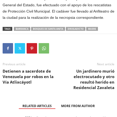
General del Estado, fue efectuado con el apoyo de los rescatistas
de Protección Civil Municipal. El cadáver fue llevado al Anfiteatro de
la ciudad para la realización de la necropsia correspondiente.
TAGS
BARRANCA
BOSQUES DE SANTA ANITA
DROGADICTO
MUERE
Previous article
Next article
Detienen a sacerdote de
Un jardinero murió
Venezuela por robos en la
electrocutado y otro
Vía Atlixcáyotl
resultó herido en
Residencial Zavaleta
RELATED ARTICLES
MORE FROM AUTHOR