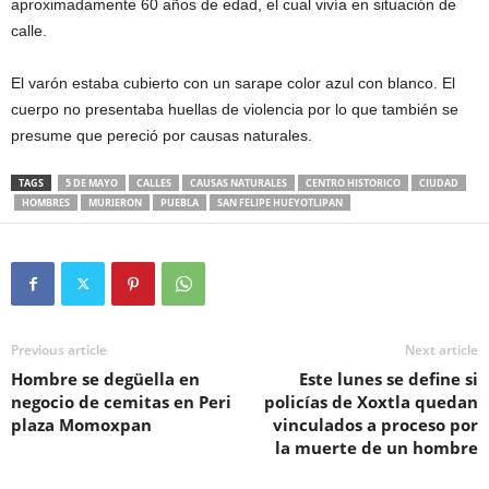
aproximadamente 60 años de edad, el cual vivía en situación de
calle.
El varón estaba cubierto con un sarape color azul con blanco. El
cuerpo no presentaba huellas de violencia por lo que también se
presume que pereció por causas naturales.
TAGS
5 DE MAYO
CALLES
CAUSAS NATURALES
CENTRO HISTORICO
CIUDAD
HOMBRES
MURIERON
PUEBLA
SAN FELIPE HUEYOTLIPAN
Previous article
Next article
Hombre se degüella en
Este lunes se define si
negocio de cemitas en Peri
policías de Xoxtla quedan
plaza Momoxpan
vinculados a proceso por
la muerte de un hombre