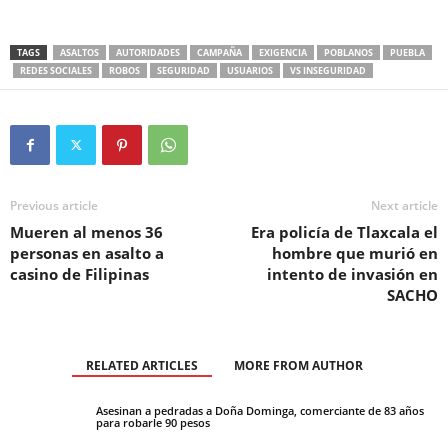
TAGS
ASALTOS
AUTORIDADES
CAMPAÑA
EXIGENCIA
POBLANOS
PUEBLA
REDES SOCIALES
ROBOS
SEGURIDAD
USUARIOS
VS INSEGURIDAD
Previous article
Next article
Mueren al menos 36
Era policía de Tlaxcala el
personas en asalto a
hombre que murió en
casino de Filipinas
intento de invasión en
SACHO
RELATED ARTICLES
MORE FROM AUTHOR
Asesinan a pedradas a Doña Dominga, comerciante de 83 años
para robarle 90 pesos