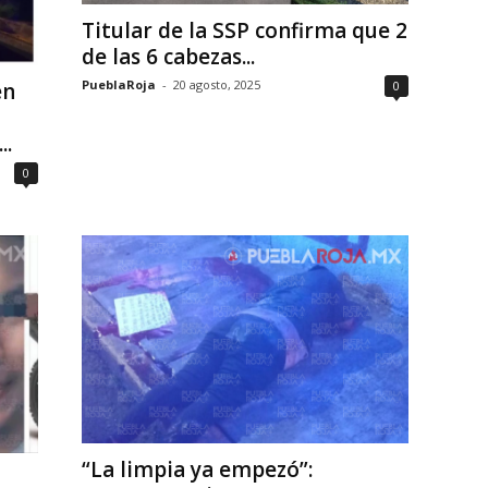
Titular de la SSP confirma que 2
de las 6 cabezas...
PueblaRoja
-
20 agosto, 2025
0
en
..
0
“La limpia ya empezó”: