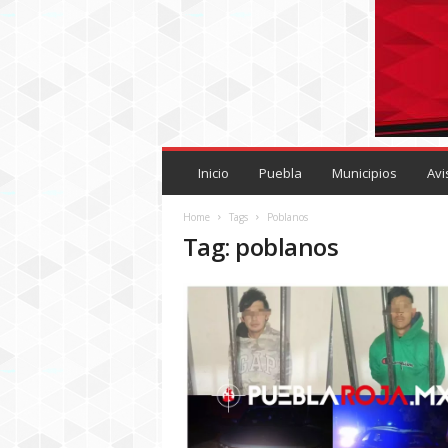
P
U
Inicio
Puebla
Municipios
Avi
E
B
Home
Tags
Poblanos
L
Tag: poblanos
A
R
O
J
A
.
M
X