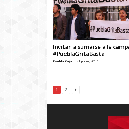
Invitan a sumarse a la camp
#PueblaGritaBasta
PueblaRoja
-
21 junio, 2017
1
2