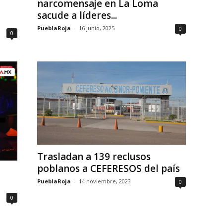
narcomensaje en La Loma
sacude a líderes...
PueblaRoja
-
16 junio, 2025
0
0
Trasladan a 139 reclusos
poblanos a CEFERESOS del país
PueblaRoja
-
14 noviembre, 2023
0
0