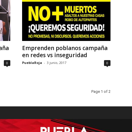
aña
Emprenden poblanos campaña
en redes vs inseguridad
PueblaRoja
-
3 junio, 2017
0
0
Page 1 of 2