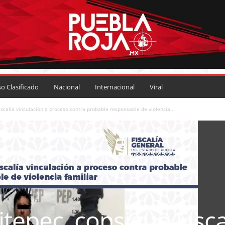
so Clasificado
Nacional
Internacional
Viral
iscalía vinculación a proceso contra probable responsable de violencia...
itepec, consigue Fisca