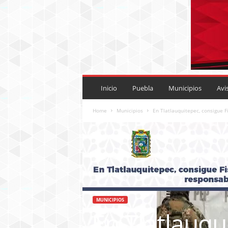
P
U
Inicio
Puebla
Municipios
Avi
E
B
Home
Municipios
En Tlatlauquitepec, consigue F
L
A
R
O
J
A
.
M
MUNICIPIOS
X
En Tlatlauqu