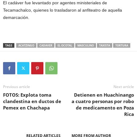
El cadáver fue levantado por agentes ministeriales de
Tecamachalco, quienes lo trasladaron al anfiteatro de aquella
demarcación.
TAGS
ACATZINGO
CADAVER
EL OCOTAL
MASCULINO
TAXISTA
TORTURA
Previous article
Next article
FOTOS: Explota toma
Detienen en Huachinango
clandestina en ductos de
a cuatro personas por robo
Pemex en Chachapa
de medicamento en Poza
Rica
RELATED ARTICLES
MORE FROM AUTHOR