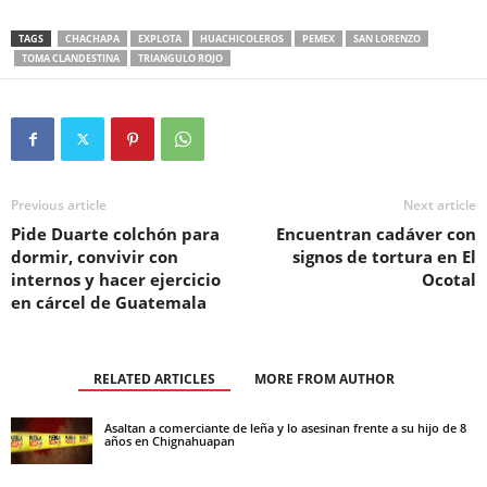
TAGS
CHACHAPA
EXPLOTA
HUACHICOLEROS
PEMEX
SAN LORENZO
TOMA CLANDESTINA
TRIANGULO ROJO
Previous article
Next article
Pide Duarte colchón para
Encuentran cadáver con
dormir, convivir con
signos de tortura en El
internos y hacer ejercicio
Ocotal
en cárcel de Guatemala
RELATED ARTICLES
MORE FROM AUTHOR
Asaltan a comerciante de leña y lo asesinan frente a su hijo de 8
años en Chignahuapan