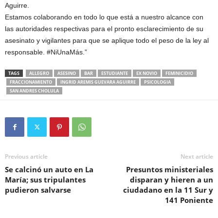
Aguirre.
Estamos colaborando en todo lo que está a nuestro alcance con
las autoridades respectivas para el pronto esclarecimiento de su
asesinato y vigilantes para que se aplique todo el peso de la ley al
responsable. #NiUnaMás.”
TAGS
ALLEGRO
ASESINO
BAR
ESTUDIANTE
EX NOVIO
FEMINICIDIO
FRACCIONAMIENTO
INGRID AREMIS GUEVARA AGUIRRE
PSICOLOGIA
SAN ANDRES CHOLULA
Previous article
Next article
Se calcinó un auto en La
Presuntos ministeriales
María; sus tripulantes
disparan y hieren a un
pudieron salvarse
ciudadano en la 11 Sur y
141 Poniente