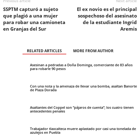
Previous article
Next article
SSPTM capturó a sujeto
El ex novio es el principal
que plagió a una mujer
sospechoso del asesinato
para robar una camioneta
de la estudiante Ingrid
en Granjas del Sur
Aremis
RELATED ARTICLES
MORE FROM AUTHOR
Asesinan a pedradas a Doña Dominga, comerciante de 83 años
para robarle 90 pesos
Con una nota y la amenaza de llevar una bomba, asaltan Banorte
de Plaza Dorada
Asaltantes del Coppel son “pájaros de cuenta”; los cuatro tienen
antecedentes penales
Trabajador tlaxcalteca muere aplastado por casi una tonelada de
azulejos en Puebla