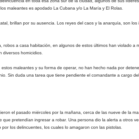
delincuencia en toda esa zona sur de la ciudad, algunos de sus líderes 
e los maleantes es apodado La Cubana y/o La María y El Rolas.
tatal, brillan por su ausencia. Los reyes del caos y la anarquía, son los
, robos a casa habitación, en algunos de estos últimos han violado a m
 diversos homicidios.
de estos maleantes y su forma de operar, no han hecho nada por detener
nio. Sin duda una tarea que tiene pendiente el comandante a cargo del
etieron el pasado miércoles por la mañana, cerca de las nueve de la m
e que pretendían ingresar a robar. Una persona dio la alerta a otros v
 por los delincuentes, los cuales lo amagaron con las pistolas.