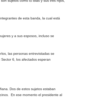
son sujetos como El Blas y sus tres hijos,
 integrantes de esta banda, la cual está
ujeres y a sus esposos, incluso se
los, las personas entrevistadas se
 Sector 6, los afectados esperan
añana. Dos de estos sujetos estaban
ecinos. En ese momento el presidente al