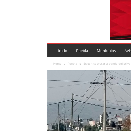
P
U
Inicio
Puebla
Municipios
Avi
E
B
Home
Puebla
Exigen capturar a banda delictiv
L
A
R
O
J
A
.
M
X