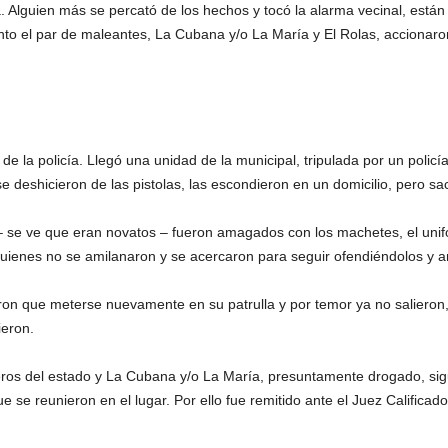
a. Alguien más se percató de los hechos y tocó la alarma vecinal, est
ento el par de maleantes, La Cubana y/o La María y El Rolas, accionar
de la policía. Llegó una unidad de la municipal, tripulada por un polic
se deshicieron de las pistolas, las escondieron en un domicilio, pero s
 – se ve que eran novatos – fueron amagados con los machetes, el unif
 quienes no se amilanaron y se acercaron para seguir ofendiéndolos y
eron que meterse nuevamente en su patrulla y por temor ya no salieron
ieron.
eros del estado y La Cubana y/o La María, presuntamente drogado, s
ue se reunieron en el lugar. Por ello fue remitido ante el Juez Califica