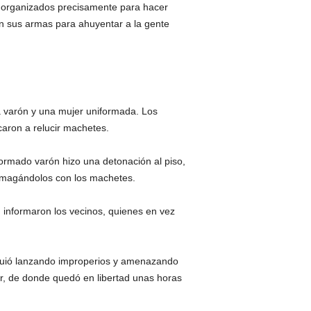
án organizados precisamente para hacer
on sus armas para ahuyentar a la gente
ía varón y una mujer uniformada. Los
acaron a relucir machetes.
ormado varón hizo una detonación al piso,
 amagándolos con los machetes.
, informaron los vecinos, quienes en vez
iguió lanzando improperios y amenazando
dor, de donde quedó en libertad unas horas