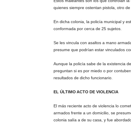
Estos maleantes son los que controlan la 
quienes siempre ostentan pistola, otro d
En dicha colonia, la policía municipal y es
conformada por cerca de 25 sujetos.
Se les vincula con asaltos a mano armada
presume que podrían estar vinculados con
Aunque la policía sabe de la existencia 
preguntan si es por miedo o por contuber
resultados de dicho funcionario.
EL ÚLTIMO ACTO DE VIOLENCIA
El más reciente acto de violencia lo com
armados frente a un domicilio, se presum
colonia salía a de su casa, y fue abordado