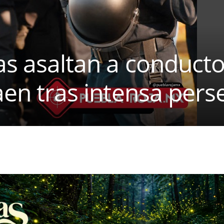
ías asaltan a conducto
caen tras intensa per