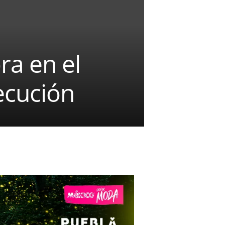
ra en el
secución