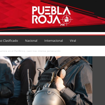
so Clasificado
Nacional
Internacional
Viral
uctora en el Periférico; caen tras intensa persecución