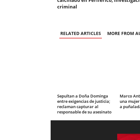
calcinado en Periférico; investigac
criminal
RELATED ARTICLES
MORE FROM A
Sepultan a Doña Dominga
Marco Ant
entre exigencias de justicia;
una mujer
reclaman capturar al
a puñalad
responsable de su asesinato