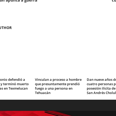
ión apunta a guerra
cu
UTHOR
onio defendió a
Vinculan a proceso a hombre
Dan nueve años de
 y terminó muerto
que presuntamente prendió
cuatro personas p
as en Texmelucan
fuego a una persona en
posesión ilícita de
Tehuacán
San Andrés Cholu