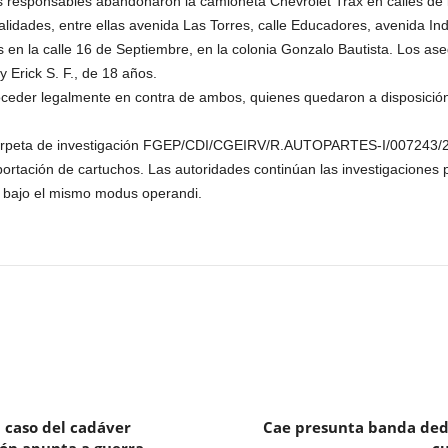
os responsables abandonaron la camioneta Chevrolet Trax en calles de l
ialidades, entre ellas avenida Las Torres, calle Educadores, avenida In
 en la calle 16 de Septiembre, en la colonia Gonzalo Bautista. Los as
 Erick S. F., de 18 años.
oceder legalmente en contra de ambos, quienes quedaron a disposición d
 carpeta de investigación FGEP/CDI/CGEIRV/R.AUTOPARTES-I/007243/202
portación de cartuchos. Las autoridades continúan las investigaciones 
s bajo el mismo modus operandi.
l caso del cadáver
Cae presunta banda dedi