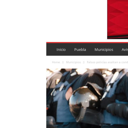
P
U
Inicio
Puebla
Municipios
Avi
E
B
Home
Municipios
Falsos policías asaltan a cond
L
A
R
O
J
A
.
M
X