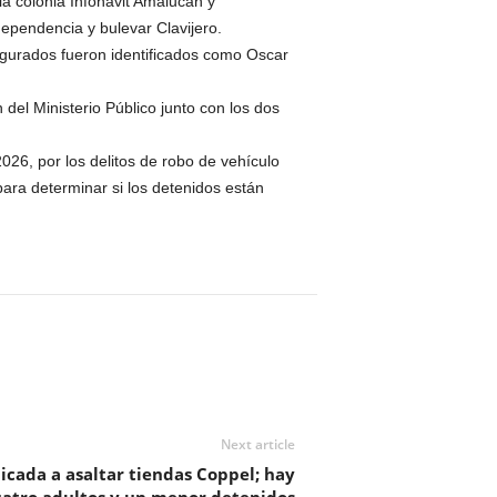
a colonia Infonavit Amalucan y
dependencia y bulevar Clavijero.
egurados fueron identificados como Oscar
el Ministerio Público junto con los dos
6, por los delitos de robo de vehículo
para determinar si los detenidos están
Next article
cada a asaltar tiendas Coppel; hay