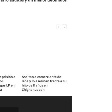
atro adultos y un menor detenidos
 prisión a
Asaltan a comerciante de
or
leña y lo asesinan frente a su
 gas LP en
hijo de 8 años en
la
Chignahuapan