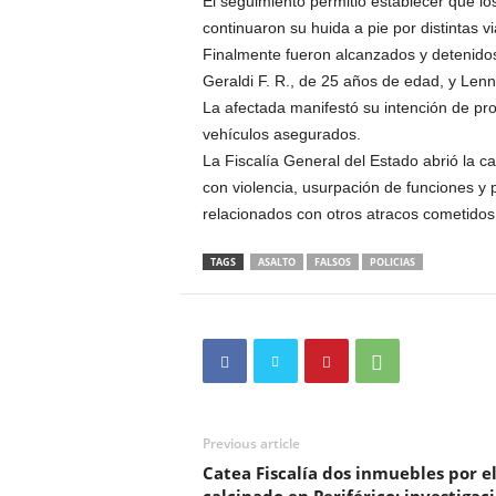
El seguimiento permitió establecer que l
continuaron su huida a pie por distintas v
Finalmente fueron alcanzados y detenidos
Geraldi F. R., de 25 años de edad, y Lenny
La afectada manifestó su intención de pr
vehículos asegurados.
La Fiscalía General del Estado abrió la
con violencia, usurpación de funciones y 
relacionados con otros atracos cometido
TAGS
ASALTO
FALSOS
POLICIAS
Previous article
Catea Fiscalía dos inmuebles por e