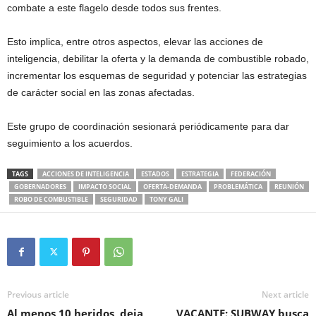
combate a este flagelo desde todos sus frentes.
Esto implica, entre otros aspectos, elevar las acciones de
inteligencia, debilitar la oferta y la demanda de combustible robado,
incrementar los esquemas de seguridad y potenciar las estrategias
de carácter social en las zonas afectadas.
Este grupo de coordinación sesionará periódicamente para dar
seguimiento a los acuerdos.
TAGS
ACCIONES DE INTELIGENCIA
ESTADOS
ESTRATEGIA
FEDERACIÓN
GOBERNADORES
IMPACTO SOCIAL
OFERTA-DEMANDA
PROBLEMÁTICA
REUNIÓN
ROBO DE COMBUSTIBLE
SEGURIDAD
TONY GALI
Previous article
Next article
Al menos 10 heridos, deja
VACANTE: SUBWAY busca