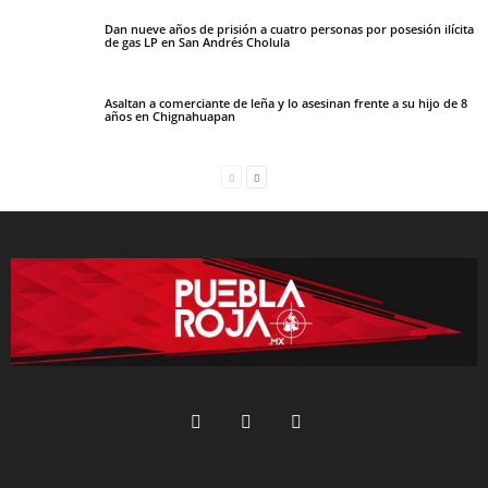
Dan nueve años de prisión a cuatro personas por posesión ilícita
de gas LP en San Andrés Cholula
Asaltan a comerciante de leña y lo asesinan frente a su hijo de 8
años en Chignahuapan