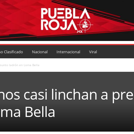
so Clasificado
Nacional
Internacional
Viral
esunto ladrón en Loma Bella
os casi linchan a pr
oma Bella