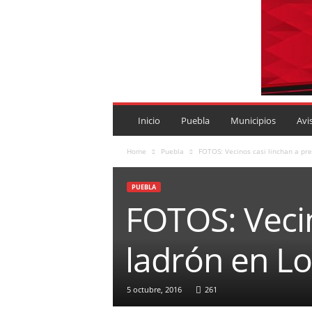
P
U
Inicio
Puebla
Municipios
Avi
E
B
Home
Puebla
FOTOS: Vecinos casi linchan a pr
L
A
PUEBLA
R
FOTOS: Vecin
O
J
A
ladrón en L
.
M
X
5 octubre, 2016
261