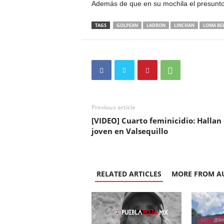
Además de que en su mochila el presunto l
TAGS
GOLPEAN
LADRON
LINCHAN
LOMA BE
Previous article
[VIDEO] Cuarto feminicidio: Halla
joven en Valsequillo
RELATED ARTICLES
MORE FROM A