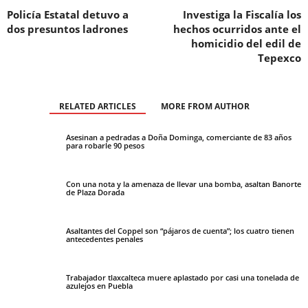
Policía Estatal detuvo a
Investiga la Fiscalía los
dos presuntos ladrones
hechos ocurridos ante el
homicidio del edil de
Tepexco
RELATED ARTICLES
MORE FROM AUTHOR
Asesinan a pedradas a Doña Dominga, comerciante de 83 años
para robarle 90 pesos
Con una nota y la amenaza de llevar una bomba, asaltan Banorte
de Plaza Dorada
Asaltantes del Coppel son “pájaros de cuenta”; los cuatro tienen
antecedentes penales
Trabajador tlaxcalteca muere aplastado por casi una tonelada de
azulejos en Puebla