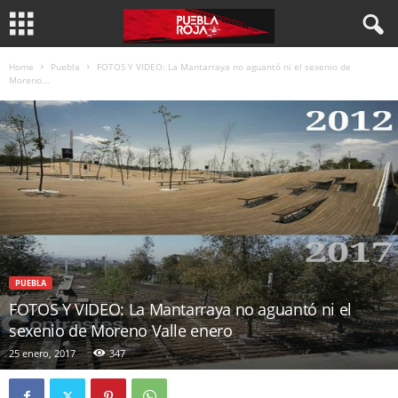
Home
Puebla
FOTOS Y VIDEO: La Mantarraya no aguantó ni el sexenio de
Moreno...
PUEBLA
FOTOS Y VIDEO: La Mantarraya no aguantó ni el
sexenio de Moreno Valle enero
25 enero, 2017
347