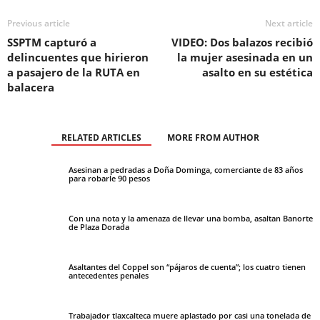
Previous article
Next article
SSPTM capturó a
VIDEO: Dos balazos recibió
delincuentes que hirieron
la mujer asesinada en un
a pasajero de la RUTA en
asalto en su estética
balacera
RELATED ARTICLES
MORE FROM AUTHOR
Asesinan a pedradas a Doña Dominga, comerciante de 83 años
para robarle 90 pesos
Con una nota y la amenaza de llevar una bomba, asaltan Banorte
de Plaza Dorada
Asaltantes del Coppel son “pájaros de cuenta”; los cuatro tienen
antecedentes penales
Trabajador tlaxcalteca muere aplastado por casi una tonelada de