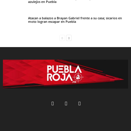
azulejos en Puebla
Atacan a balazos a Brayan Gabriel frente a su casa; sicarios en
moto logran escapar en Puebla