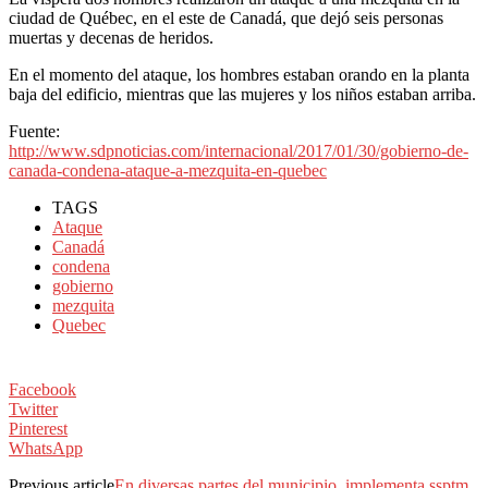
ciudad de Québec, en el este de Canadá, que dejó seis personas
muertas y decenas de heridos.
En el momento del ataque, los hombres estaban orando en la planta
baja del edificio, mientras que las mujeres y los niños estaban arriba.
Fuente:
http://www.sdpnoticias.com/internacional/2017/01/30/gobierno-de-
canada-condena-ataque-a-mezquita-en-quebec
TAGS
Ataque
Canadá
condena
gobierno
mezquita
Quebec
Facebook
Twitter
Pinterest
WhatsApp
Previous article
En diversas partes del municipio, implementa ssptm