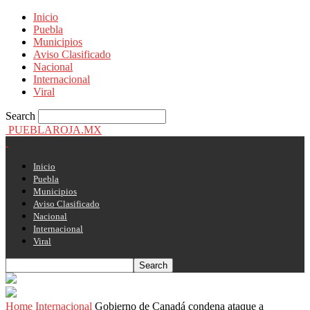
Inicio
Puebla
Municipios
Aviso Clasificado
Nacional
Internacional
Viral
Search
PUEBLAROJA.MX
Inicio
Puebla
Municipios
Aviso Clasificado
Nacional
Internacional
Viral
Home
Internacional
Gobierno de Canadá condena ataque a