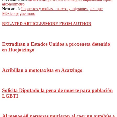
alcoholímetro
Next article
Impuestos y multas a narcos y migrantes para que
México pague muro
RELATED ARTICLES
MORE FROM AUTHOR
Extraditan a Estados Unidos a proxeneta detenido
en Huejotzingo
Acribillan a mototaxista en Acatzingo
Solicita Diputado la pena de muerte para población
LGBTI
Al menos 48 personas murieron al caer un autobús a