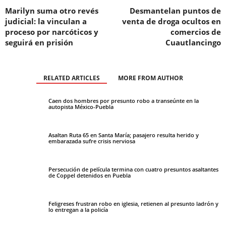
Marilyn suma otro revés
Desmantelan puntos de
judicial: la vinculan a
venta de droga ocultos en
proceso por narcóticos y
comercios de
seguirá en prisión
Cuautlancingo
RELATED ARTICLES
MORE FROM AUTHOR
Caen dos hombres por presunto robo a transeúnte en la
autopista México-Puebla
Asaltan Ruta 65 en Santa María; pasajero resulta herido y
embarazada sufre crisis nerviosa
Persecución de película termina con cuatro presuntos asaltantes
de Coppel detenidos en Puebla
Feligreses frustran robo en iglesia, retienen al presunto ladrón y
lo entregan a la policía