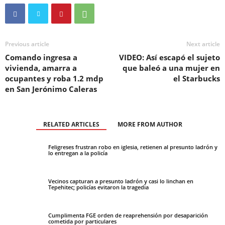
Previous article
Next article
Comando ingresa a
VIDEO: Así escapó el sujeto
vivienda, amarra a
que baleó a una mujer en
ocupantes y roba 1.2 mdp
el Starbucks
en San Jerónimo Caleras
RELATED ARTICLES
MORE FROM AUTHOR
Feligreses frustran robo en iglesia, retienen al presunto ladrón y
lo entregan a la policía
Vecinos capturan a presunto ladrón y casi lo linchan en
Tepehitec; policías evitaron la tragedia
Cumplimenta FGE orden de reaprehensión por desaparición
cometida por particulares