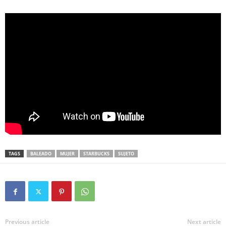
TAGS
BALEADO
MUJER
STARBUCKS
SUJETO
Previous article
Next article