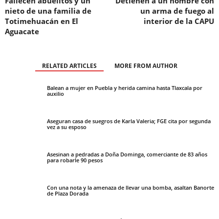
Fallecen abuelitos y un
Detienen a un hombre con
nieto de una familia de
un arma de fuego al
Totimehuacán en El
interior de la CAPU
Aguacate
RELATED ARTICLES
MORE FROM AUTHOR
Balean a mujer en Puebla y herida camina hasta Tlaxcala por
auxilio
Aseguran casa de suegros de Karla Valeria; FGE cita por segunda
vez a su esposo
Asesinan a pedradas a Doña Dominga, comerciante de 83 años
para robarle 90 pesos
Con una nota y la amenaza de llevar una bomba, asaltan Banorte
de Plaza Dorada