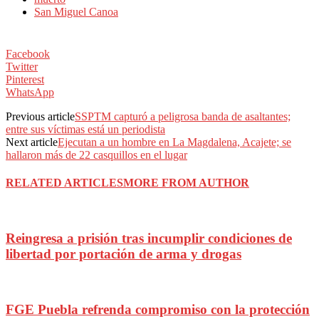
San Miguel Canoa
Facebook
Twitter
Pinterest
WhatsApp
Previous article
SSPTM capturó a peligrosa banda de asaltantes;
entre sus víctimas está un periodista
Next article
Ejecutan a un hombre en La Magdalena, Acajete; se
hallaron más de 22 casquillos en el lugar
RELATED ARTICLES
MORE FROM AUTHOR
Reingresa a prisión tras incumplir condiciones de
libertad por portación de arma y drogas
FGE Puebla refrenda compromiso con la protección