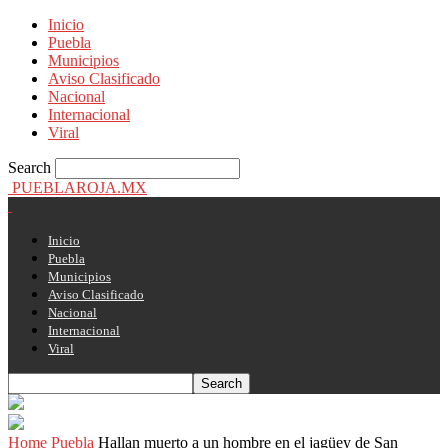
Inicio
Puebla
Municipios
Aviso Clasificado
Nacional
Internacional
Viral
Search
PUEBLAROJA.MX
Inicio
Puebla
Municipios
Aviso Clasificado
Nacional
Internacional
Viral
Home
Puebla
Hallan muerto a un hombre en el jagüey de San