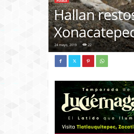
PUEBLA
Hallan resto
Xonacatepec
24 mayo, 2019
22