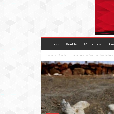
P
U
Inicio
Puebla
Municipios
Avi
E
B
Home
Puebla
Hallan restos óseos en los límites
L
A
R
O
J
A
.
M
X