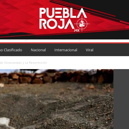
so Clasificado
Nacional
Internacional
Viral
 de Xonacatepec y La Resurrección