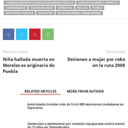
COMPLEJO METROPOLITANO DE SEGURIDAD PÚBLICA
COMUNICACIONES Y CÓMPUTO
COORDINADOR
CUAUTLANCINGO
OPERATIVO
POLICIA
PUEBLA
SAN PEDRO CHOLULA
SECUESTRO
SILVESTRE ANIBAL GARMA ARENAS
Previous article
Next article
Niña hallada muerta en
Detienen a mujer por robo
Morelos es originaria de
en la ruta 2000
Puebla
RELATED ARTICLES
MORE FROM AUTHOR
Autoridades brindan más de 9 mil 800 atenciones ciudadanas en
Esperanza
Sentencian a adolescente por violación equiparada contra menor
de 13 años en Tepeyahualco