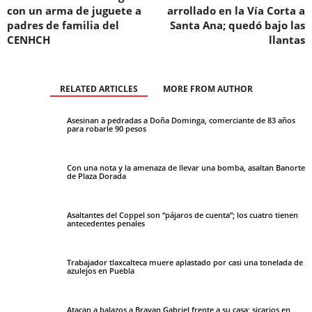
con un arma de juguete a
arrollado en la Vía Corta a
padres de familia del
Santa Ana; quedó bajo las
CENHCH
llantas
RELATED ARTICLES
MORE FROM AUTHOR
Asesinan a pedradas a Doña Dominga, comerciante de 83 años
para robarle 90 pesos
Con una nota y la amenaza de llevar una bomba, asaltan Banorte
de Plaza Dorada
Asaltantes del Coppel son “pájaros de cuenta”; los cuatro tienen
antecedentes penales
Trabajador tlaxcalteca muere aplastado por casi una tonelada de
azulejos en Puebla
Atacan a balazos a Brayan Gabriel frente a su casa; sicarios en