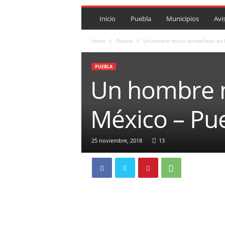
P
U
Inicio
Puebla
Municipios
Avi
E
B
Home
Puebla
Un hombre murió atropellado en l
L
A
PUEBLA
R
Un hombre m
O
J
A
México – Pu
.
M
X
25 noviembre, 2018
13