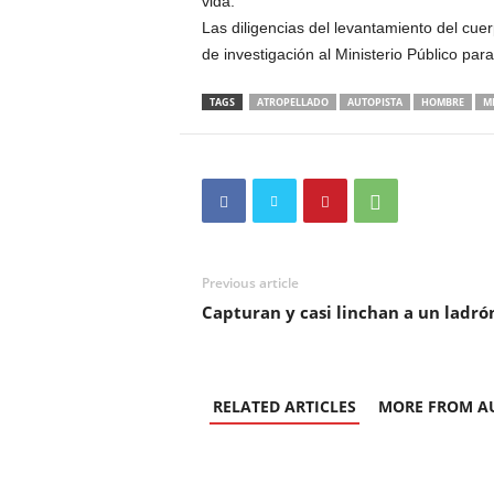
vida.
Las diligencias del levantamiento del cue
de investigación al Ministerio Público par
TAGS
ATROPELLADO
AUTOPISTA
HOMBRE
M
Previous article
Capturan y casi linchan a un ladr
RELATED ARTICLES
MORE FROM A