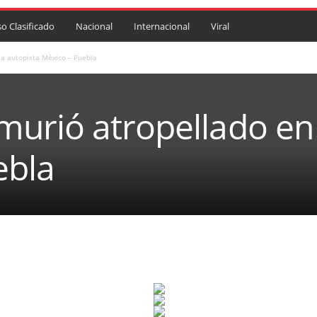
so Clasificado
Nacional
Internacional
Viral
a autopista México – Puebla
urió atropellado en 
ebla