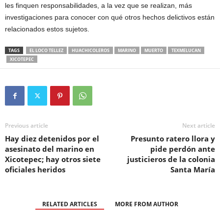
les finquen responsabilidades, a la vez que se realizan, más
investigaciones para conocer con qué otros hechos delictivos están
relacionados estos sujetos.
TAGS
EL LOCO TELLEZ
HUACHICOLEROS
MARINO
MUERTO
TEXMELUCAN
XICOTEPEC
Previous article
Next article
Hay diez detenidos por el
Presunto ratero llora y
asesinato del marino en
pide perdón ante
Xicotepec; hay otros siete
justicieros de la colonia
oficiales heridos
Santa María
RELATED ARTICLES
MORE FROM AUTHOR