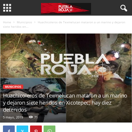
Home
Municipios
Huachicoleros de Texmelucan mataron a un marino y dejaron
siete heridos en...
MUNICIPIOS
Huachicoleros de Texmelucan mataron a un marino
y dejaron siete heridos en Xicotepec; hay diez
detenidos
5 mayo, 2019
71