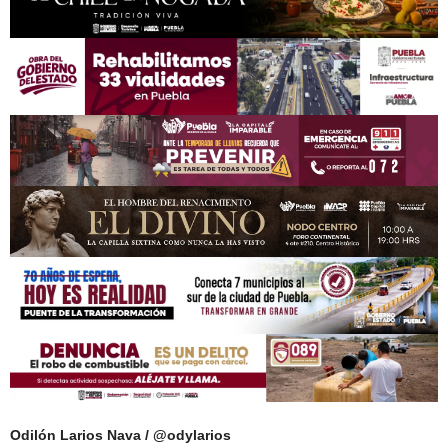
Odilón Larios Nava / @odylarios