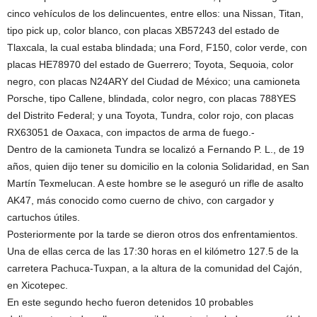
cinco vehículos de los delincuentes, entre ellos: una Nissan, Titan,
tipo pick up, color blanco, con placas XB57243 del estado de
Tlaxcala, la cual estaba blindada; una Ford, F150, color verde, con
placas HE78970 del estado de Guerrero; Toyota, Sequoia, color
negro, con placas N24ARY del Ciudad de México; una camioneta
Porsche, tipo Callene, blindada, color negro, con placas 788YES
del Distrito Federal; y una Toyota, Tundra, color rojo, con placas
RX63051 de Oaxaca, con impactos de arma de fuego.-
Dentro de la camioneta Tundra se localizó a Fernando P. L., de 19
años, quien dijo tener su domicilio en la colonia Solidaridad, en San
Martín Texmelucan. A este hombre se le aseguró un rifle de asalto
AK47, más conocido como cuerno de chivo, con cargador y
cartuchos útiles.
Posteriormente por la tarde se dieron otros dos enfrentamientos.
Una de ellas cerca de las 17:30 horas en el kilómetro 127.5 de la
carretera Pachuca-Tuxpan, a la altura de la comunidad del Cajón,
en Xicotepec.
En este segundo hecho fueron detenidos 10 probables