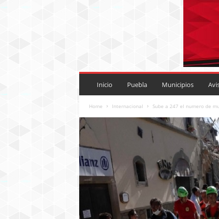
P
U
Inicio
Puebla
Municipios
Avi
E
B
Home
Internacional
Sube a 247 el numero de mue
L
A
R
O
J
A
.
M
X