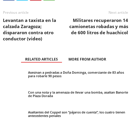
Previous article
Next article
Levantan a taxista en la
Militares recuperaron 14
calzada Zaragoza;
camionetas robadas y más
dispararon contra otro
de 600 litros de huachicol
conductor (video)
RELATED ARTICLES
MORE FROM AUTHOR
Asesinan a pedradas a Doña Dominga, comerciante de 83 años
para robarle 90 pesos
Con una nota y la amenaza de llevar una bomba, asaltan Banorte
de Plaza Dorada
Asaltantes del Coppel son “pájaros de cuenta”; los cuatro tienen
antecedentes penales