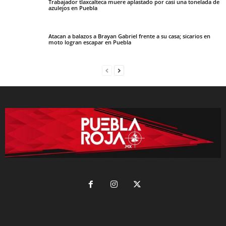
Trabajador tlaxcalteca muere aplastado por casi una tonelada de
azulejos en Puebla
Atacan a balazos a Brayan Gabriel frente a su casa; sicarios en
moto logran escapar en Puebla