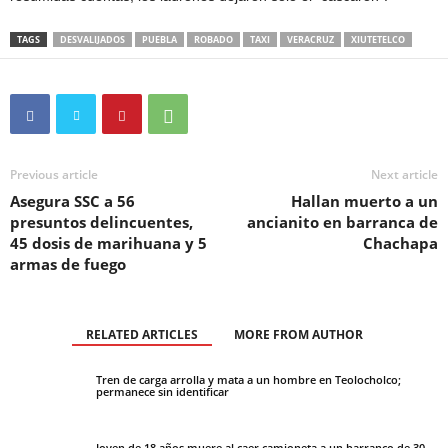
TAGS
DESVALIJADOS
PUEBLA
ROBADO
TAXI
VERACRUZ
XIUTETELCO
Previous article
Next article
Asegura SSC a 56
Hallan muerto a un
presuntos delincuentes,
ancianito en barranca de
45 dosis de marihuana y 5
Chachapa
armas de fuego
RELATED ARTICLES
MORE FROM AUTHOR
Tren de carga arrolla y mata a un hombre en Teolocholco;
permanece sin identificar
Joven de 18 años muere al caer camioneta a un barranco de 30