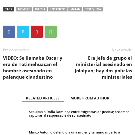
TAGS
HOMBRE
IGLESIA
LOS CUCOS
MATAN
TEPEOJUMA
Previous article
Next article
VIDEO: Se llamaba Oscar y
Era jefe de grupo el
era de Totimehuacán el
ministerial asesinado en
hombre asesinado en
Jolalpan; hay dos policías
palenque clandestino
ministeriales
RELATED ARTICLES
MORE FROM AUTHOR
Sepultan a Doña Dominga entre exigencias de justicia; reclaman
capturar al responsable de su asesinato
Marco Antonio defendió a una mujer y terminó muerto a