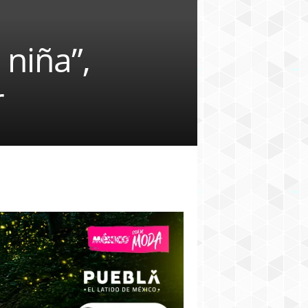
 niña”,
r