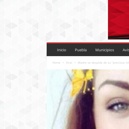
P
U
Inicio
Puebla
Municipios
Avi
E
B
Home
Viral
Madre se despide de su “preciosa ni
L
A
R
O
J
A
.
M
X