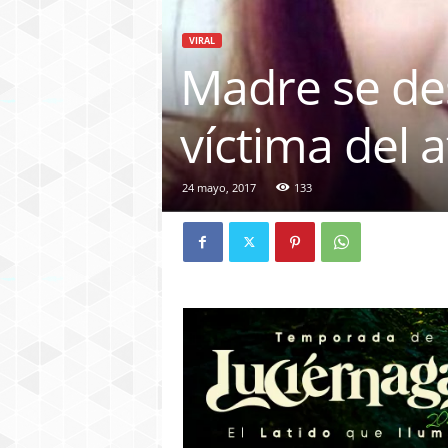
VIRAL
Madre se des
víctima del
24 mayo, 2017
133