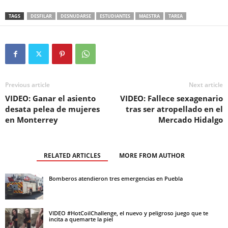
TAGS
DESFILAR
DESNUDARSE
ESTUDIANTES
MAESTRA
TAREA
Previous article
Next article
VIDEO: Ganar el asiento
VIDEO: Fallece sexagenario
desata pelea de mujeres
tras ser atropellado en el
en Monterrey
Mercado Hidalgo
RELATED ARTICLES
MORE FROM AUTHOR
Bomberos atendieron tres emergencias en Puebla
VIDEO #HotCoilChallenge, el nuevo y peligroso juego que te
incita a quemarte la piel