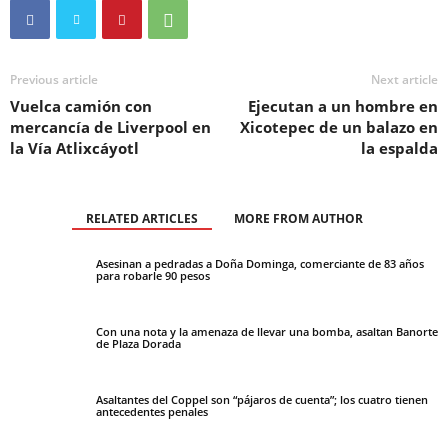
Previous article
Next article
Vuelca camión con
Ejecutan a un hombre en
mercancía de Liverpool en
Xicotepec de un balazo en
la Vía Atlixcáyotl
la espalda
RELATED ARTICLES
MORE FROM AUTHOR
Asesinan a pedradas a Doña Dominga, comerciante de 83 años
para robarle 90 pesos
Con una nota y la amenaza de llevar una bomba, asaltan Banorte
de Plaza Dorada
Asaltantes del Coppel son “pájaros de cuenta”; los cuatro tienen
antecedentes penales