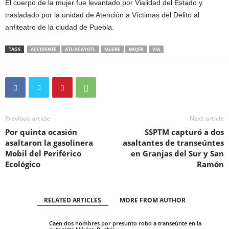
El cuerpo de la mujer fue levantado por Vialidad del Estado y
trasladado por la unidad de Atención a Víctimas del Delito al
anfiteatro de la ciudad de Puebla.
TAGS
ACCIDENTE
ATLIXCAYOTL
MUERE
MUJER
VIA
Previous article
Next article
Por quinta ocasión
SSPTM capturó a dos
asaltaron la gasolinera
asaltantes de transeúntes
Mobil del Periférico
en Granjas del Sur y San
Ecológico
Ramón
RELATED ARTICLES
MORE FROM AUTHOR
Caen dos hombres por presunto robo a transeúnte en la