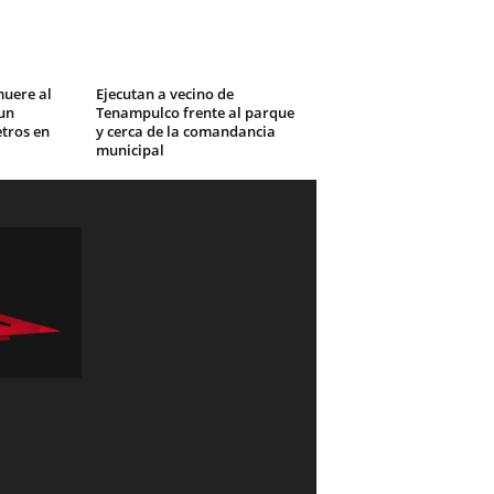
muere al
Ejecutan a vecino de
un
Tenampulco frente al parque
tros en
y cerca de la comandancia
municipal