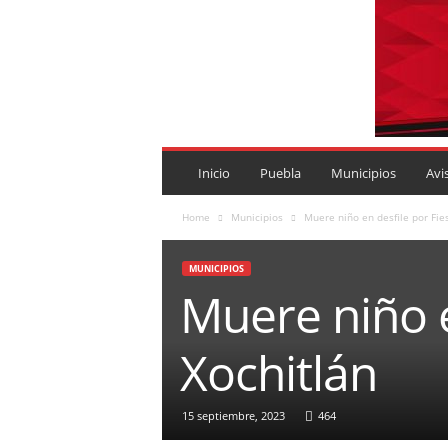
P
U
Inicio
Puebla
Municipios
Avi
E
B
Home
Municipios
Muere niño en desfile por Fie
L
A
MUNICIPIOS
R
Muere niño e
O
J
A
Xochitlán
.
M
X
15 septiembre, 2023
464