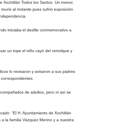
de Xochitlán Todos los Santos. Un menor,
murió al instante pues sufrió exposición
 independencia.
ndo iniciaba el desfile conmemorativo a
asar un tope el niño cayó del remolque y
icos lo revisaron y avisaron a sus padres
s correspondientes.
 acompañados de adultos, pero ni así se
icado: “El H. Ayuntamiento de Xochitlán
 a la familia Vázquez Merino y a nuestra