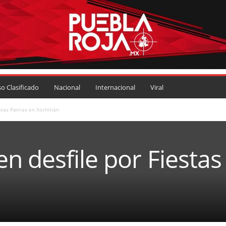
so Clasificado
Nacional
Internacional
Viral
stas Patrias en Xochitlán
n desfile por Fiestas