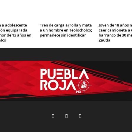
 a adolescente
Tren de carga arrolla y mata
Joven de 18 años 
ción equiparada
a un hombre en Teolocholco;
caer camioneta a 
nor de 13 años en
permanece sin identificar
barranco de 30 me
lco
Zautla