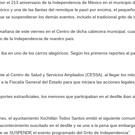
por el 213 aniversario de la Independencia de México en el municipio 
rico y una de las llantas del remolque le pasó por encima, el pequeño 
e se suspendieran los demás eventos, incluido el tradicional grito de
 mañana de este viernes en el Centro de dicha cabecera municipal, cua
ario de la Independencia de nuestro país.
, iba en uno de los carros alegóricos. Según los primeros reportes al p
e al Centro de Salud y Servicios Ampliados (CESSA), al llegar los méd
 a la Fiscalía General del Estado para que iniciara las acciones legale
ortes extraoficiales, los menores que participaban en el desfile iban
nes, el ayuntamiento Xochitlán Todos Santos emitió el siguiente comun
contecimiento suscitado en el desfile y se une a la pena que embarga
e se SUSPENDE el evento programado del Grito de Independencia”.