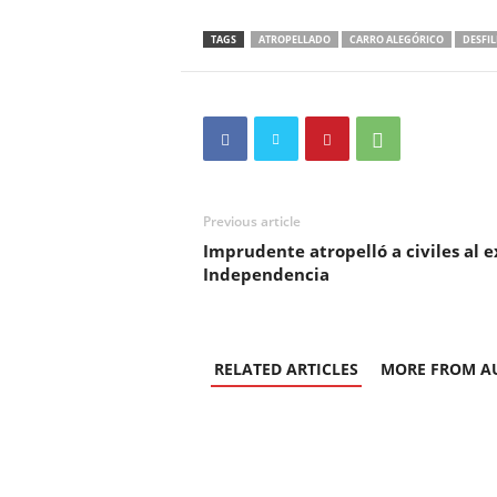
TAGS
ATROPELLADO
CARRO ALEGÓRICO
DESFIL
Previous article
Imprudente atropelló a civiles al 
Independencia
RELATED ARTICLES
MORE FROM A