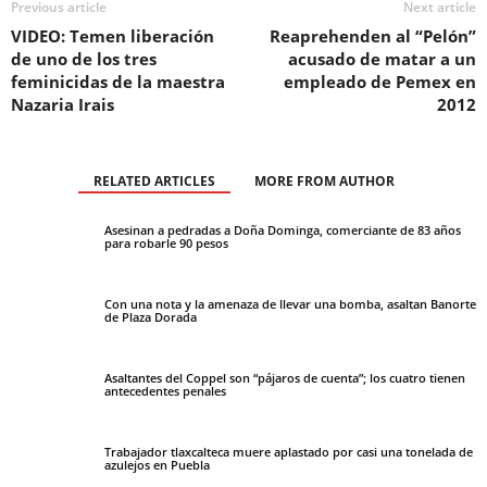
Previous article
Next article
VIDEO: Temen liberación
Reaprehenden al “Pelón”
de uno de los tres
acusado de matar a un
feminicidas de la maestra
empleado de Pemex en
Nazaria Irais
2012
RELATED ARTICLES
MORE FROM AUTHOR
Asesinan a pedradas a Doña Dominga, comerciante de 83 años
para robarle 90 pesos
Con una nota y la amenaza de llevar una bomba, asaltan Banorte
de Plaza Dorada
Asaltantes del Coppel son “pájaros de cuenta”; los cuatro tienen
antecedentes penales
Trabajador tlaxcalteca muere aplastado por casi una tonelada de
azulejos en Puebla