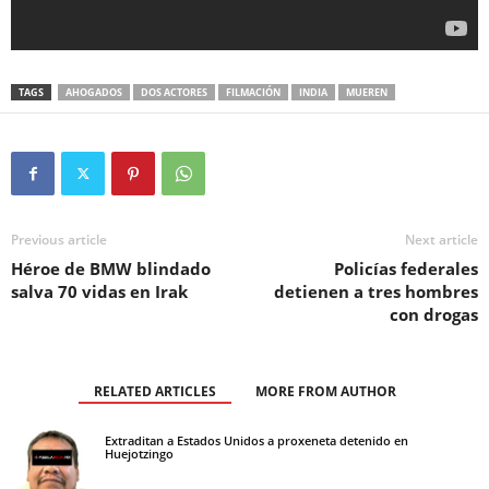
TAGS
AHOGADOS
DOS ACTORES
FILMACIÓN
INDIA
MUEREN
Previous article
Next article
Héroe de BMW blindado
Policías federales
salva 70 vidas en Irak
detienen a tres hombres
con drogas
RELATED ARTICLES
MORE FROM AUTHOR
Extraditan a Estados Unidos a proxeneta detenido en
Huejotzingo