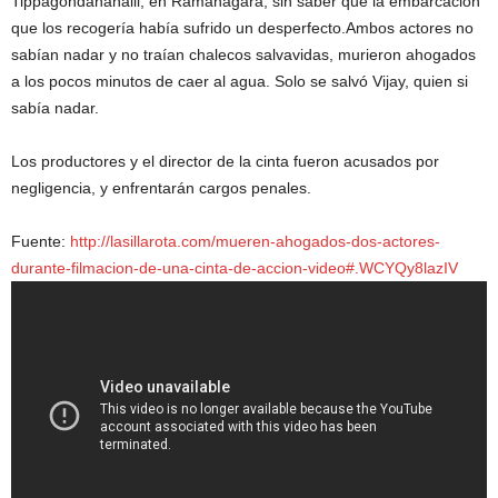
Tippagondanahalli, en Ramanagara, sin saber que la embarcación
que los recogería había sufrido un desperfecto.Ambos actores no
sabían nadar y no traían chalecos salvavidas, murieron ahogados
a los pocos minutos de caer al agua. Solo se salvó Vijay, quien si
sabía nadar.
Los productores y el director de la cinta fueron acusados por
negligencia, y enfrentarán cargos penales.
Fuente:
http://lasillarota.com/mueren-ahogados-dos-actores-
durante-filmacion-de-una-cinta-de-accion-video#.WCYQy8lazIV