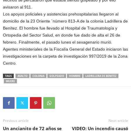
vecinos se percataron que estaba siendo golpeado y por ello
avisaron al 911.
Los apoyos policiales y asistencias prehospitalarias llegaron al
domicilio de la 23 Oriente ´número 813-A de la colonia Ladrillera de
Benítez. El hombre fue llevado al Hospital de Traumatología y
Ortopedia del Sector Salud, en donde fue dado de alta el 26 de
febrero. Finalmente, el pasado lunes el sexagenario murió.
Agentes ministeriales de la Fiscalía General del Estado iniciaron las
investigaciones en la carpeta de investigación 997/2019 de la Zona
Centro.
TAGS
ASALTO
COLONIA
GOLPEADO
HOMBRE
LADRILLERA DE BENITEZ
MUERE
Previous article
Next article
Un ancianito de 72 años se
VIDEO: Un incendio causó