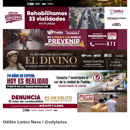
Odilón Larios Nava / @odylarios