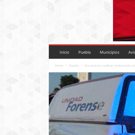
P
U
Inicio
Puebla
Municipios
Avi
E
B
Home
Puebla
Encuentran cadáver embolsado en
L
A
R
O
J
A
.
M
X