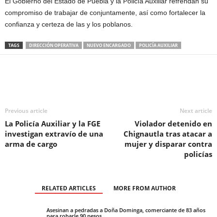
El Gobierno del Estado de Puebla y la Policía Auxiliar refrendan su
compromiso de trabajar de conjuntamente, así como fortalecer la
confianza y certeza de las y los poblanos.
TAGS
DIRECCIÓN OPERATIVA
NUEVO ENCARGADO
POLICÍA AUXILIAR
Previous article
Next article
La Policía Auxiliar y la FGE
Violador detenido en
investigan extravío de una
Chignautla tras atacar a
arma de cargo
mujer y disparar contra
policías
RELATED ARTICLES
MORE FROM AUTHOR
Asesinan a pedradas a Doña Dominga, comerciante de 83 años
para robarle 90 pesos