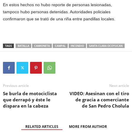
En estos hechos no hubo reporte de personas lesionadas,
tampoco hubo personas detenidas. Autoridades policiales
confirmaron que se trató de una riña entre pandillas locales.
TAGS
BATALLA
CAMIONETA
CAMPAL
INCENDIO
SANTA CLARA OCOYUCAN
Previous article
Next article
Se burla de motociclista
VIDEO: Asesinan con el tiro
que derrapó y éste le
de gracia a comerciante
dispara en la cabeza
de San Pedro Cholula
RELATED ARTICLES
MORE FROM AUTHOR