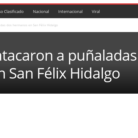
so Clasificado
Nacional
Internacional
Viral
adas dos hermanos en San Félix Hidalgo
atacaron a puñaladas
 San Félix Hidalgo