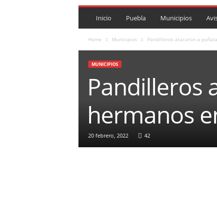
P
U
Inicio
Puebla
Municipios
Avi
E
B
Home
Municipios
Pandilleros atacaron a puñal
L
A
MUNICIPIOS
R
Pandilleros 
O
J
A
hermanos en
.
M
X
20 febrero, 2022
42