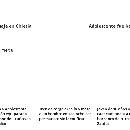
aje en Chietla
Adolescente fue ba
UTHOR
 a adolescente
Tren de carga arrolla y mata
Joven de 18 años 
ción equiparada
a un hombre en Teolocholco;
caer camioneta a 
nor de 13 años en
permanece sin identificar
barranco de 30 me
lco
Zautla