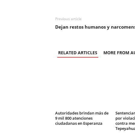
Previous article
Dejan restos humanos y narcomens
RELATED ARTICLES
MORE FROM A
Autoridades brindan más de
Sentencian
9 mil 800 atenciones
por viola
ciudadanas en Esperanza
contra me
Tepeyahua