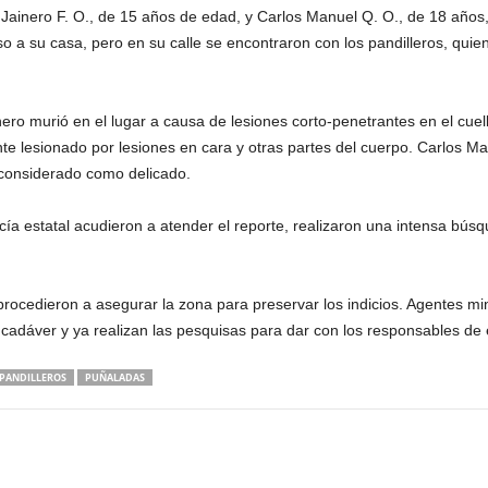
Jainero F. O., de 15 años de edad, y Carlos Manuel Q. O., de 18 años,
o a su casa, pero en su calle se encontraron con los pandilleros, qui
nero murió en el lugar a causa de lesiones corto-penetrantes en el cu
 lesionado por lesiones en cara y otras partes del cuerpo. Carlos Man
 considerado como delicado.
licía estatal acudieron a atender el reporte, realizaron una intensa bú
procedieron a asegurar la zona para preservar los indicios. Agentes mi
l cadáver y ya realizan las pesquisas para dar con los responsables de 
PANDILLEROS
PUÑALADAS