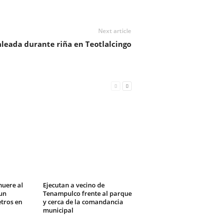
Next article
leada durante riña en Teotlalcingo
muere al
Ejecutan a vecino de
un
Tenampulco frente al parque
tros en
y cerca de la comandancia
municipal