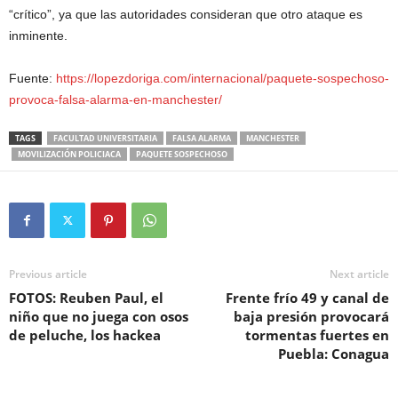
“crítico”, ya que las autoridades consideran que otro ataque es
inminente.
Fuente:
https://lopezdoriga.com/internacional/paquete-sospechoso-
provoca-falsa-alarma-en-manchester/
TAGS
FACULTAD UNIVERSITARIA
FALSA ALARMA
MANCHESTER
MOVILIZACIÓN POLICIACA
PAQUETE SOSPECHOSO
Previous article
Next article
FOTOS: Reuben Paul, el
Frente frío 49 y canal de
niño que no juega con osos
baja presión provocará
de peluche, los hackea
tormentas fuertes en
Puebla: Conagua