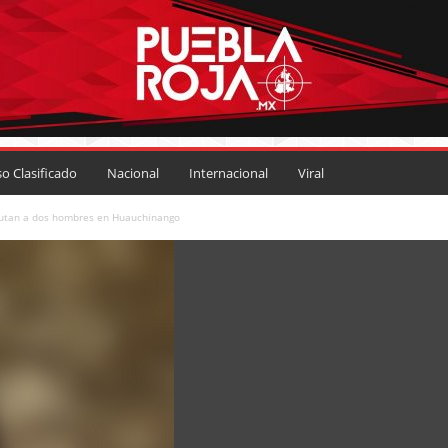
so Clasificado
Nacional
Internacional
Viral
ecutan a dos hombres en Huauchinango