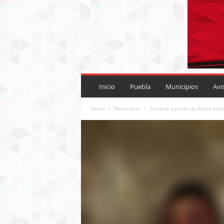
P
U
Inicio
Puebla
Municipios
Avi
E
B
Home
Municipios
Durante partido de fútbol ej
L
A
R
O
J
A
.
M
X