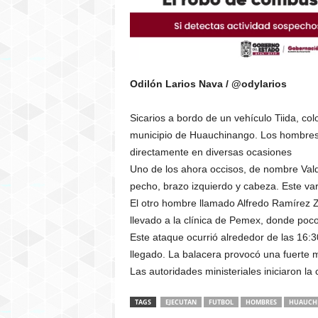
Odilón Larios Nava / @odylarios
Sicarios a bordo de un vehículo Tiida, co
municipio de Huauchinango. Los hombres e
directamente en diversas ocasiones
Uno de los ahora occisos, de nombre Val
pecho, brazo izquierdo y cabeza. Este var
El otro hombre llamado Alfredo Ramírez Zo
llevado a la clínica de Pemex, donde poc
Este ataque ocurrió alrededor de las 16:
llegado. La balacera provocó una fuerte m
Las autoridades ministeriales iniciaron l
TAGS
EJECUTAN
FUTBOL
HOMBRES
HUAUCH