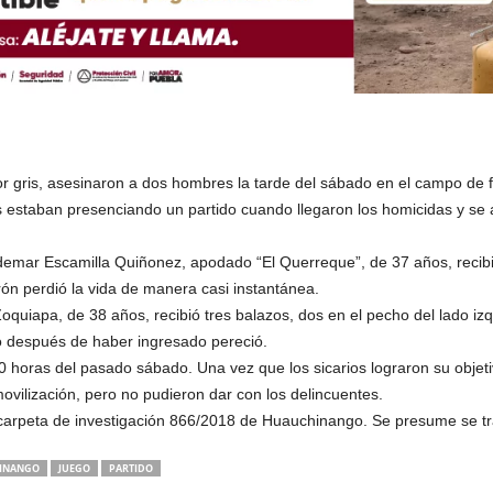
lor gris, asesinaron a dos hombres la tarde del sábado en el campo de
staban presenciando un partido cuando llegaron los homicidas y se a
demar Escamilla Quiñonez, apodado “El Querreque”, de 37 años, recib
ón perdió la vida de manera casi instantánea.
quiapa, de 38 años, recibió tres balazos, dos en el pecho del lado izq
o después de haber ingresado pereció.
30 horas del pasado sábado. Una vez que los sicarios lograron su obje
ovilización, pero no pudieron dar con los delincuentes.
a carpeta de investigación 866/2018 de Huauchinango. Se presume se tr
INANGO
JUEGO
PARTIDO