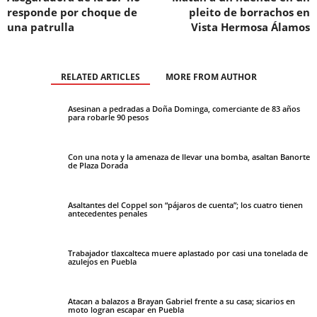
responde por choque de
pleito de borrachos en
una patrulla
Vista Hermosa Álamos
RELATED ARTICLES
MORE FROM AUTHOR
Asesinan a pedradas a Doña Dominga, comerciante de 83 años
para robarle 90 pesos
Con una nota y la amenaza de llevar una bomba, asaltan Banorte
de Plaza Dorada
Asaltantes del Coppel son “pájaros de cuenta”; los cuatro tienen
antecedentes penales
Trabajador tlaxcalteca muere aplastado por casi una tonelada de
azulejos en Puebla
Atacan a balazos a Brayan Gabriel frente a su casa; sicarios en
moto logran escapar en Puebla