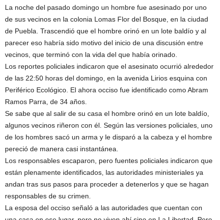
La noche del pasado domingo un hombre fue asesinado por uno
de sus vecinos en la colonia Lomas Flor del Bosque, en la ciudad
de Puebla. Trascendió que el hombre orinó en un lote baldío y al
parecer eso habría sido motivo del inicio de una discusión entre
vecinos, que terminó con la vida del que había orinado.
Los reportes policiales indicaron que el asesinato ocurrió alrededor
de las 22:50 horas del domingo, en la avenida Lirios esquina con
Periférico Ecológico. El ahora occiso fue identificado como Abram
Ramos Parra, de 34 años.
Se sabe que al salir de su casa el hombre orinó en un lote baldío,
algunos vecinos riñeron con él. Según las versiones policiales, uno
de los hombres sacó un arma y le disparó a la cabeza y el hombre
pereció de manera casi instantánea.
Los responsables escaparon, pero fuentes policiales indicaron que
están plenamente identificados, las autoridades ministeriales ya
andan tras sus pasos para proceder a detenerlos y que se hagan
responsables de su crimen.
La esposa del occiso señaló a las autoridades que cuentan con
una casa en ese lugar, pero no viven ahí sino en La Libertad. Pero