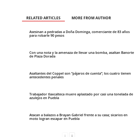
RELATED ARTICLES
MORE FROM AUTHOR
Asesinan a pedradas a Doña Dominga, comerciante de 83 años
para robarle 90 pesos
Con una nota y la amenaza de llevar una bomba, asaltan Banorte
de Plaza Dorada
Asaltantes del Coppel son “pájaros de cuenta”; los cuatro tienen
antecedentes penales
Trabajador tlaxcalteca muere aplastado por casi una tonelada de
azulejos en Puebla
Atacan a balazos a Brayan Gabriel frente a su casa; sicarios en
moto logran escapar en Puebla