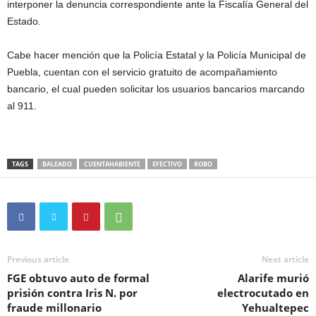
interponer la denuncia correspondiente ante la Fiscalía General del
Estado.
Cabe hacer mención que la Policía Estatal y la Policía Municipal de
Puebla, cuentan con el servicio gratuito de acompañamiento
bancario, el cual pueden solicitar los usuarios bancarios marcando
al 911.
TAGS
BALEADO
CUENTAHABIENTE
EFECTIVO
ROBO
Previous article
Next article
FGE obtuvo auto de formal
Alarife murió
prisión contra Iris N. por
electrocutado en
fraude millonario
Yehualtepec